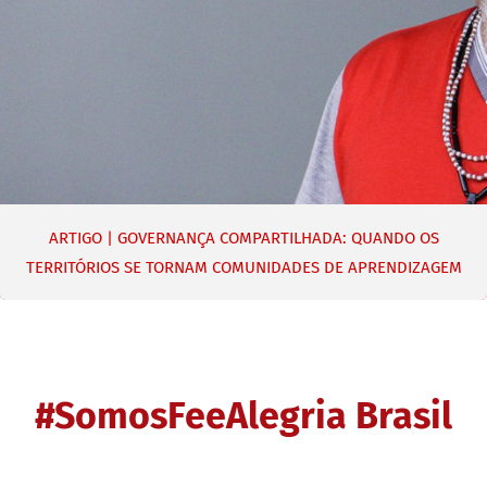
A MISSÃO É A VENEZUELA – EMERGÊNCIA 2026
#SomosFeeAlegria Brasil