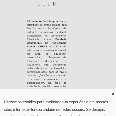
A F
undação Fé e Alegria
é uma
instituição de direito privado sem
fins lucrativos, filantrópica, de
natureza educativa, cultural,
assistencial e beneficente,
Certificada como
Entidade
Beneficente de Assistência
Social - CEBAS
, nas áreas de
educação e assistência social.
Na área de educação,
desenvolve o Programa de
Inclusão Educacional e
Acadêmica – PIEA, oferecendo
bolsas de estudo e benefícios
complementares, para os níveis
de educação básica, garantindo
o acesso, permanência e a
aprendizagem. Na área de
assistência social desenvolve
serviços, programas e projetos
nas categorias de atendimento,
assessoramento, defesa e
garantia de direitos, de acordo
Utilizamos cookies para melhorar sua experiência em nossos
com o Art. 3º da Lei Orgânica de
Assistência Social. A
Fundação
sites e fornecer funcionalidade de redes sociais. Se desejar,
Fé e Alegria
atua em
conformidade à legislação